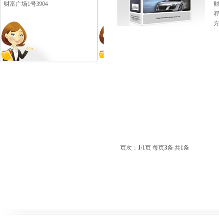
财富广场1号3904
页次：
1
/
1
页 每页
3
条 共
1
条