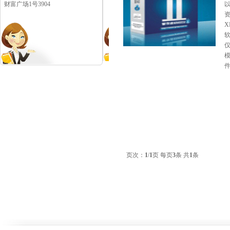
财富广场1号3904
件
页次：
1
/
1
页 每页
3
条 共
1
条